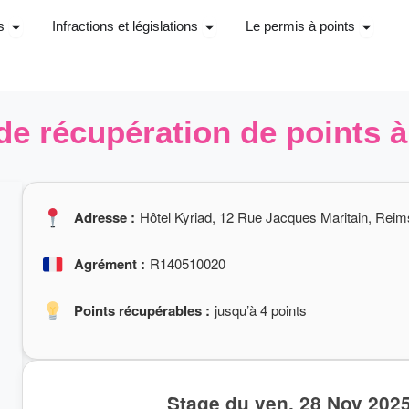
Ouvrir Stage récupérations de points
Ouvrir Infractions et législations
Ouvrir 
s
Infractions et législations
Le permis à points
de récupération de points 
Adresse :
Hôtel Kyriad, 12 Rue Jacques Maritain, Reim
Agrément :
R140510020
Points récupérables :
jusqu’à 4 points
Stage du ven. 28 Nov 202