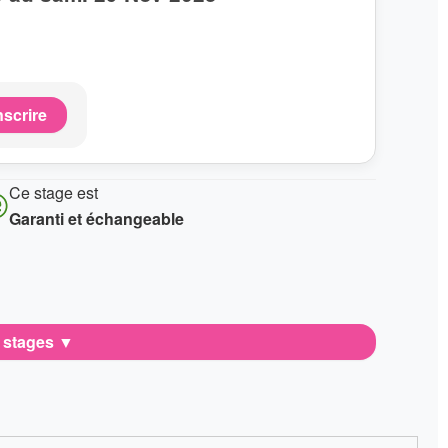
nscrire
Ce stage est
Garanti et échangeable
e stages
▼