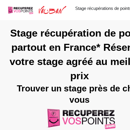
Aller
Stage récupérations de point
au
contenu
Stage récupération de po
partout en France* Rése
votre stage agréé au meil
prix
Trouver un stage près de c
vous