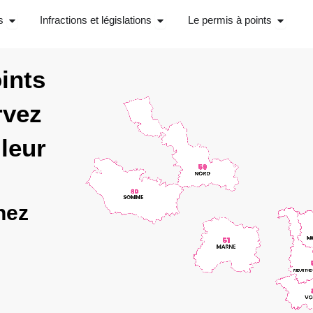
Ouvrir Stage récupérations de points
Ouvrir Infractions et législations
Ouvrir 
s
Infractions et législations
Le permis à points
ints
rvez
leur
hez