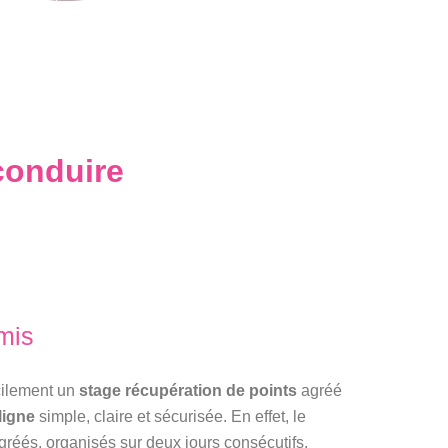
conduire
rmis
acilement un
stage récupération de points
agréé
ligne
simple, claire et sécurisée. En effet, le
gréés, organisés sur deux jours consécutifs,