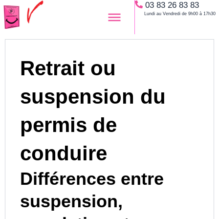
03 83 26 83 83
Aller
Lundi au Vendredi de 9h00 à 17h30
au
contenu
Retrait ou
suspension du
permis de
conduire
Différences entre
suspension,