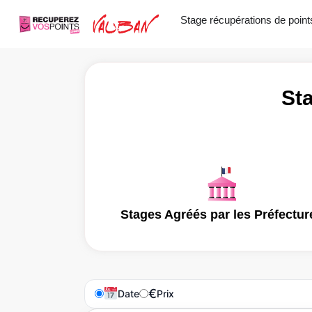
Aller
Stage récupérations de point
au
contenu
St
Stages Agréés par les Préfectur
€
Date
Prix