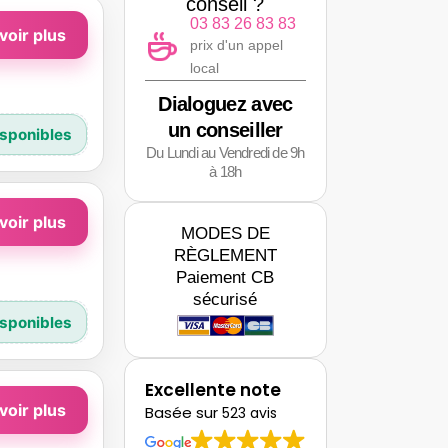
conseil ?
03 83 26 83 83
voir plus
prix d'un appel
local
Dialoguez avec
un conseiller
Du Lundi au Vendredi de 9h
à 18h
voir plus
MODES DE
RÈGLEMENT
Paiement CB
sécurisé
Excellente note
voir plus
Basée sur
523 avis