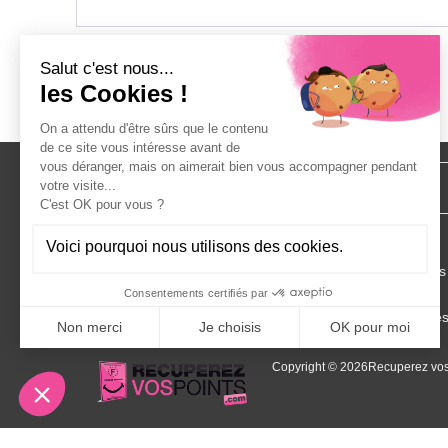
Rechercher
Questions sur la récupération
de points ?
Inscription à un stage
Aide
Comment s'inscrire au stage
Foire aux questions
Conditions générales d’inscription
Mon espace
Garantie de stage Permis À Points
Gestion des cookie
Copyright © 2026
Recuperez vos