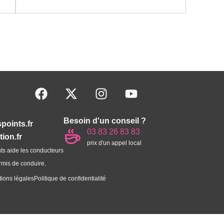
F
X
I
Y
a
-
n
o
c
t
s
u
Besoin d'un conseil ?
e
w
t
t
points.fr
03 83 26 83 83
b
i
a
u
ion.fr
prix d'un appel local
o
t
g
b
ts aide les conducteurs
o
t
r
e
rmis de conduire.
k
e
a
ions légales
Politique de confidentialité
r
m