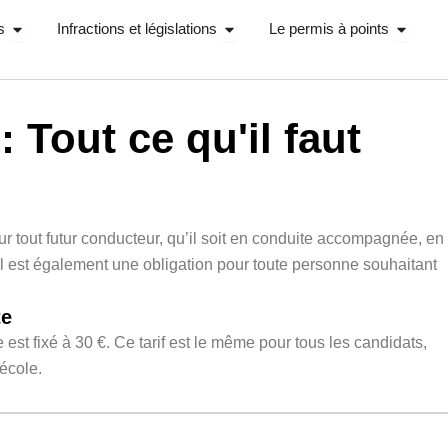
Ouvrir Stage récupérations de points
Ouvrir Infractions et législations
Ouvrir 
s
Infractions et législations
Le permis à points
: Tout ce qu'il faut
ur tout futur conducteur, qu’il soit en conduite accompagnée, en
Il est également une obligation pour toute personne souhaitant
te
est fixé à 30 €. Ce tarif est le même pour tous les candidats,
-école.