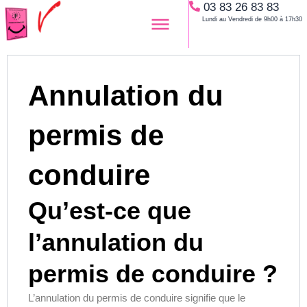
03 83 26 83 83
Aller
Lundi au Vendredi de 9h00 à 17h30
au
contenu
Annulation du
permis de
conduire
Qu’est-ce que
l’annulation du
permis de conduire ?
L’annulation du permis de conduire signifie que le