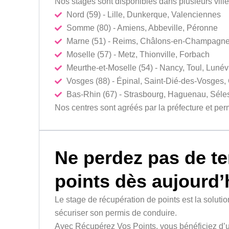
Nos stages sont disponibles dans plusieurs vill
Nord (59) - Lille, Dunkerque, Valenciennes
Somme (80) - Amiens, Abbeville, Péronne
Marne (51) - Reims, Châlons-en-Champagne
Moselle (57) - Metz, Thionville, Forbach
Meurthe-et-Moselle (54) - Nancy, Toul, Lunévi
Vosges (88) - Épinal, Saint-Dié-des-Vosges,
Bas-Rhin (67) - Strasbourg, Haguenau, Séles
Nos centres sont agréés par la préfecture et perm
Ne perdez pas de t
points dès aujourd’h
Le stage de récupération de points est la solutio
sécuriser son permis de conduire.
Avec Récupérez Vos Points, vous bénéficiez d’un