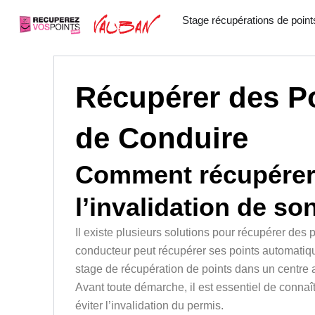
Aller
Stage récupérations de point
au
contenu
Récupérer des P
de Conduire
Comment récupérer d
l’invalidation de so
Il existe plusieurs solutions pour récupérer des 
conducteur peut récupérer ses points automatique
stage de récupération de points dans un centre 
Avant toute démarche, il est essentiel de connaît
éviter l’invalidation du permis.