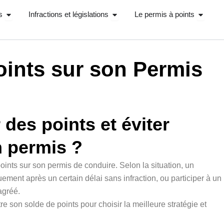
Ouvrir Stage récupérations de points
Ouvrir Infractions et législations
Ouvrir 
s
Infractions et législations
Le permis à points
oints sur son Permis
es points et éviter
n permis ?
points sur son permis de conduire. Selon la situation, un
ment après un certain délai sans infraction, ou participer à un
agréé.
re son solde de points pour choisir la meilleure stratégie et