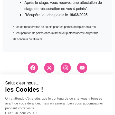
Après le stage, vous recevez une
attestation de
stage
de récupération de vos 4 points*.
Récupération des points le
.
19/03/2025
*Pas de récupération de points pour les peines complémentaires.
*Récupération de points dans la limite du plafond affecté au permis
de conduire du titulaire.
F
X
I
Y
a
-
n
o
c
t
s
u
e
w
t
t
Conseils et Inscription
b
i
a
u
03 83 26 83 83
o
t
g
b
Pri d'un appel local
o
t
r
e
k
e
a
Mentions légales
r
m
Politique de confidentialité