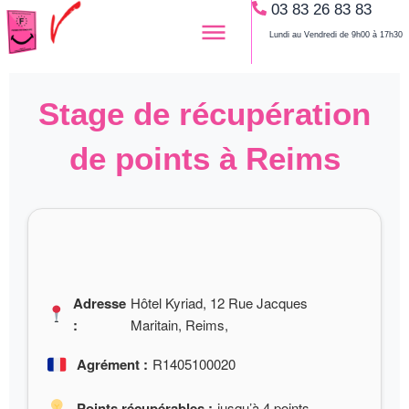
03 83 26 83 83
Aller
au
Lundi au Vendredi de 9h00 à 17h30
contenu
Stage de récupération
de points à Reims
Adresse
Hôtel Kyriad, 12 Rue Jacques
:
Maritain, Reims,
Agrément :
R1405100020
Points récupérables :
jusqu’à 4 points