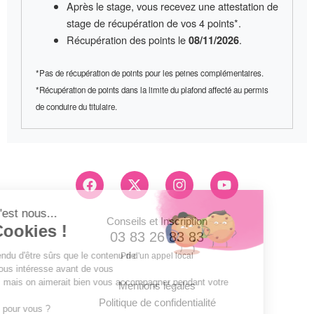
Après le stage, vous recevez une
attestation de
stage
de récupération de vos 4 points*.
Récupération des points le
.
08/11/2026
*Pas de récupération de points pour les peines complémentaires.
*Récupération de points dans la limite du plafond affecté au permis
de conduire du titulaire.
F
X
I
Y
a
-
n
o
c
t
s
u
e
w
t
t
Conseils et Inscription
b
i
a
u
03 83 26 83 83
o
t
g
b
Pri d'un appel local
o
t
r
e
k
e
a
Mentions légales
r
m
Politique de confidentialité