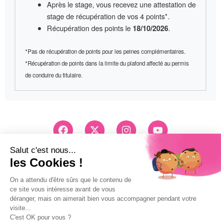
Après le stage, vous recevez une
attestation de
stage
de récupération de vos 4 points*.
Récupération des points le
.
18/10/2026
*Pas de récupération de points pour les peines complémentaires.
*Récupération de points dans la limite du plafond affecté au permis
de conduire du titulaire.
F
X
I
Y
a
-
n
o
c
t
s
u
e
w
t
t
Conseils et Inscription
b
i
a
u
03 83 26 83 83
o
t
g
b
Pri d'un appel local
o
t
r
e
k
e
a
Mentions légales
r
m
Politique de confidentialité