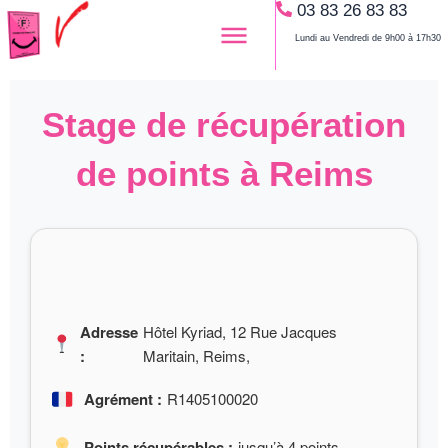
03 83 26 83 83
Aller
au
Lundi au Vendredi de 9h00 à 17h30
contenu
Stage de récupération
de points à Reims
Adresse
Hôtel Kyriad, 12 Rue Jacques
:
Maritain, Reims,
Agrément :
R1405100020
Points récupérables :
jusqu’à 4 points