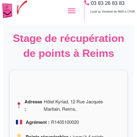
03 83 26 83 83
Aller
au
Lundi au Vendredi de 9h00 à 17h30
contenu
Stage de récupération
de points à Reims
Adresse
Hôtel Kyriad, 12 Rue Jacques
:
Maritain, Reims,
Agrément :
R1405100020
Points récupérables :
jusqu’à 4 points