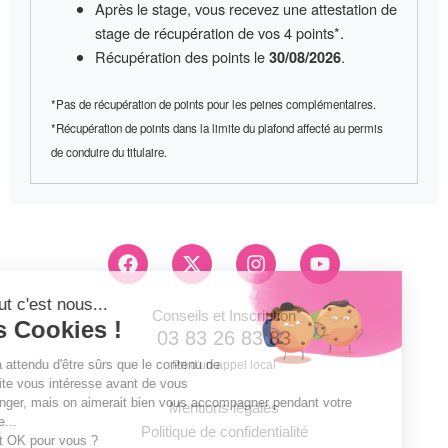
Après le stage, vous recevez une
attestation de
stage
de récupération de vos 4 points*.
Récupération des points le
.
30/08/2026
*Pas de récupération de points pour les peines complémentaires.
*Récupération de points dans la limite du plafond affecté au permis
de conduire du titulaire.
F
X
I
Y
a
-
n
o
c
t
s
u
e
w
t
t
Conseils et Inscription
b
i
a
u
03 83 26 83 83
o
t
g
b
Pri d'un appel local
o
t
r
e
k
e
a
Mentions légales
r
m
Politique de confidentialité