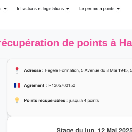
Ouvrir Stage récupérations de points
Ouvrir Infractions et législations
Ouvrir 
s
Infractions et législations
Le permis à points
récupération de points à 
Adresse :
Fegele Formation, 5 Avenue du 8 Mai 1945,
Agrément :
R1305700150
Points récupérables :
jusqu’à 4 points
Stage du lun. 12 Mai 202