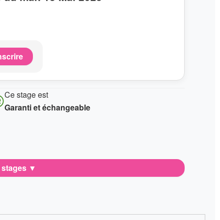
nscrire
Ce stage est
Garanti et échangeable
e stages
▼