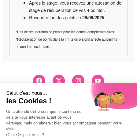
Après le stage, vous recevez une
attestation de
stage
de récupération de vos 4 points*.
Récupération des points le
.
28/09/2025
*Pas de récupération de points pour les peines complémentaires.
*Récupération de points dans la limite du plafond affecté au permis
de conduire du titulaire.
F
X
I
Y
a
-
n
o
c
t
s
u
e
w
t
t
Conseils et Inscription
b
i
a
u
03 83 26 83 83
o
t
g
b
Pri d'un appel local
o
t
r
e
k
e
a
Mentions légales
r
m
Politique de confidentialité