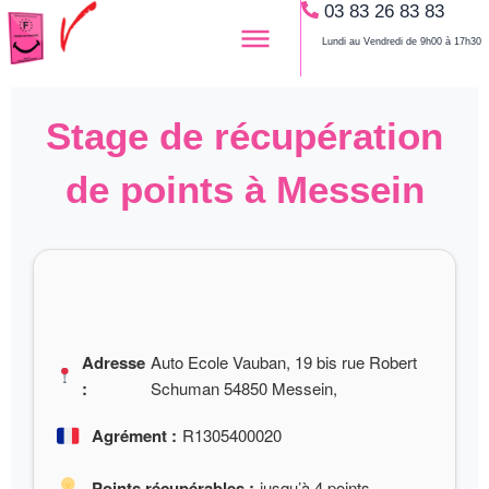
03 83 26 83 83
Aller
au
Lundi au Vendredi de 9h00 à 17h30
contenu
Stage de récupération
de points à Messein
Adresse
Auto Ecole Vauban, 19 bis rue Robert
:
Schuman 54850 Messein,
Agrément :
R1305400020
Points récupérables :
jusqu’à 4 points