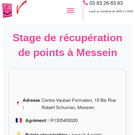
03 83 26 83 83
Aller
au
Lundi au Vendredi de 9h00 à 17h30
contenu
Stage de récupération
de points à Messein
Adresse
Centre Vauban Formation, 19 Bis Rue
:
Robert Schuman, Messein
Agrément :
R1305400020
Points récupérables :
jusqu’à 4 points