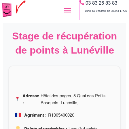
03 83 26 83 83
Aller
au
Lundi au Vendredi de 9h00 à 17h30
contenu
Stage de récupération
de points à Lunéville
Adresse
Hôtel des pages, 5 Quai des Petits
:
Bosquets, Lunéville,
Agrément :
R1305400020
Points récupérables :
jusqu’à 4 points