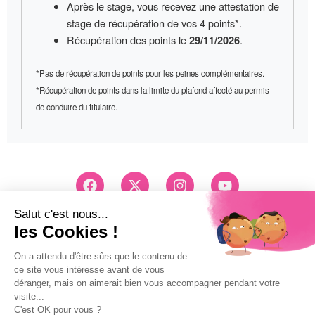
Après le stage, vous recevez une
attestation de
stage
de récupération de vos 4 points*.
Récupération des points le
.
29/11/2026
*Pas de récupération de points pour les peines complémentaires.
*Récupération de points dans la limite du plafond affecté au permis
de conduire du titulaire.
F
X
I
Y
a
-
n
o
c
t
s
u
e
w
t
t
Conseils et Inscription
b
i
a
u
03 83 26 83 83
o
t
g
b
Pri d'un appel local
o
t
r
e
k
e
a
Mentions légales
r
m
Politique de confidentialité