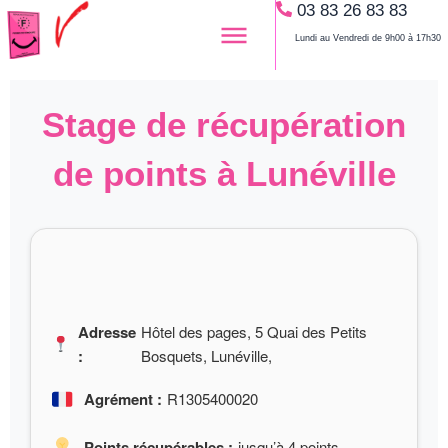
03 83 26 83 83
Aller
au
Lundi au Vendredi de 9h00 à 17h30
contenu
Stage de récupération
de points à Lunéville
Adresse
Hôtel des pages, 5 Quai des Petits
:
Bosquets, Lunéville,
Agrément :
R1305400020
Points récupérables :
jusqu’à 4 points