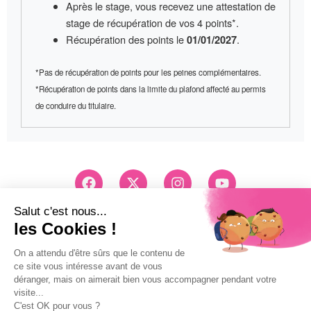
Après le stage, vous recevez une
attestation de
stage
de récupération de vos 4 points*.
Récupération des points le
.
01/01/2027
*Pas de récupération de points pour les peines complémentaires.
*Récupération de points dans la limite du plafond affecté au permis
de conduire du titulaire.
F
X
I
Y
a
-
n
o
c
t
s
u
e
w
t
t
Conseils et Inscription
b
i
a
u
03 83 26 83 83
o
t
g
b
Pri d'un appel local
o
t
r
e
k
e
a
Mentions légales
r
m
Politique de confidentialité