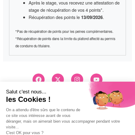
Après le stage, vous recevez une
attestation de
stage
de récupération de vos 4 points*.
Récupération des points le
.
13/09/2026
*Pas de récupération de points pour les peines complémentaires.
*Récupération de points dans la limite du plafond affecté au permis
de conduire du titulaire.
F
X
I
Y
a
-
n
o
c
t
s
u
e
w
t
t
Conseils et Inscription
b
i
a
u
03 83 26 83 83
o
t
g
b
Pri d'un appel local
o
t
r
e
k
e
a
Mentions légales
r
m
Politique de confidentialité