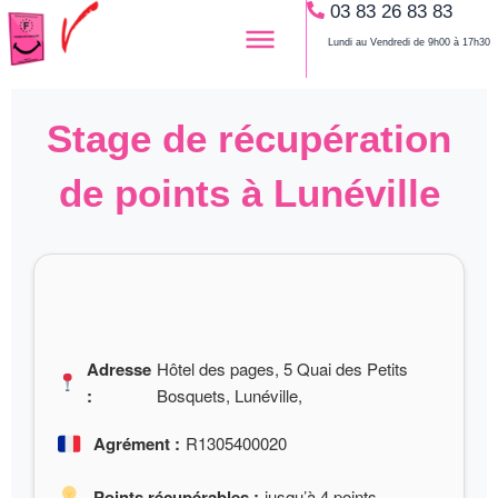
03 83 26 83 83
Aller
au
Lundi au Vendredi de 9h00 à 17h30
contenu
Stage de récupération
de points à Lunéville
Adresse
Hôtel des pages, 5 Quai des Petits
:
Bosquets, Lunéville,
Agrément :
R1305400020
Points récupérables :
jusqu’à 4 points