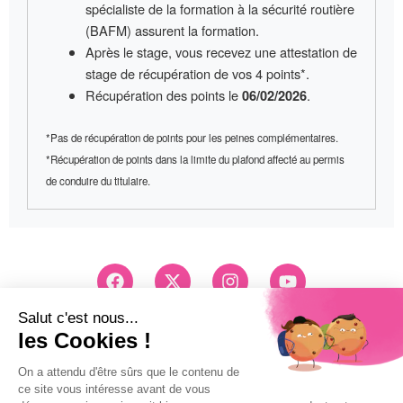
spécialiste de la formation à la sécurité routière
(BAFM) assurent la formation.
Après le stage, vous recevez une
attestation de
stage
de récupération de vos 4 points*.
Récupération des points le
.
06/02/2026
*Pas de récupération de points pour les peines complémentaires.
*Récupération de points dans la limite du plafond affecté au permis
de conduire du titulaire.
F
X
I
Y
a
-
n
o
c
t
s
u
e
w
t
t
Conseils et Inscription
b
i
a
u
03 83 26 83 83
o
t
g
b
Pri d'un appel local
o
t
r
e
k
e
a