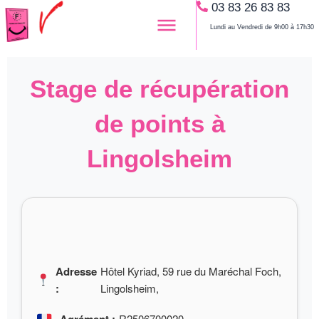
03 83 26 83 83
Aller
au
Lundi au Vendredi de 9h00 à 17h30
contenu
Stage de récupération
de points à
Lingolsheim
Adresse
Hôtel Kyriad, 59 rue du Maréchal Foch,
:
Lingolsheim,
R2506700020