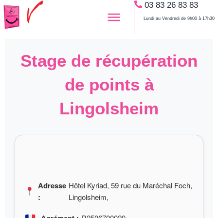
03 83 26 83 83
Aller
au
Lundi au Vendredi de 9h00 à 17h30
contenu
Stage de récupération
de points à
Lingolsheim
Adresse
Hôtel Kyriad, 59 rue du Maréchal Foch,
:
Lingolsheim,
R2506700020