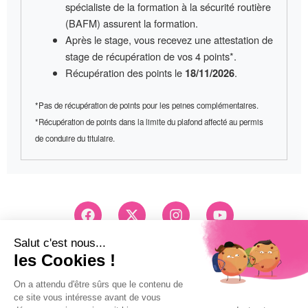
spécialiste de la formation à la sécurité routière
(BAFM) assurent la formation.
Après le stage, vous recevez une
attestation de
stage
de récupération de vos 4 points*.
Récupération des points le
.
18/11/2026
*Pas de récupération de points pour les peines complémentaires.
*Récupération de points dans la limite du plafond affecté au permis
de conduire du titulaire.
F
X
I
Y
a
-
n
o
c
t
s
u
e
w
t
t
Conseils et Inscription
b
i
a
u
03 83 26 83 83
o
t
g
b
Pri d'un appel local
o
t
r
e
k
e
a