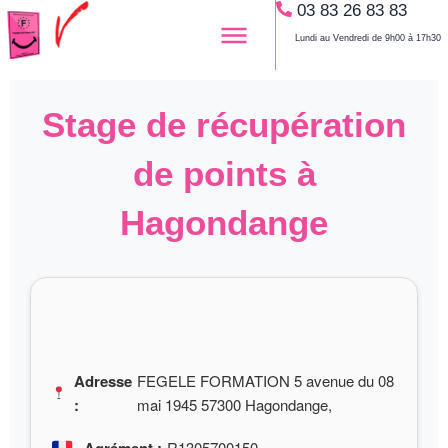
03 83 26 83 83
Aller
au
Lundi au Vendredi de 9h00 à 17h30
contenu
Stage de récupération
de points à
Hagondange
Adresse
FEGELE FORMATION 5 avenue du 08
:
mai 1945 57300 Hagondange,
R1305700150