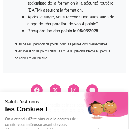
spécialiste de la formation à la sécurité routière
(BAFM) assurent la formation.
Après le stage, vous recevez une
attestation de
stage
de récupération de vos 4 points*.
Récupération des points le
.
08/08/2025
*Pas de récupération de points pour les peines complémentaires.
*Récupération de points dans la limite du plafond affecté au permis
de conduire du titulaire.
F
X
I
Y
a
-
n
o
c
t
s
u
e
w
t
t
Conseils et Inscription
b
i
a
u
03 83 26 83 83
o
t
g
b
Pri d'un appel local
o
t
r
e
k
e
a