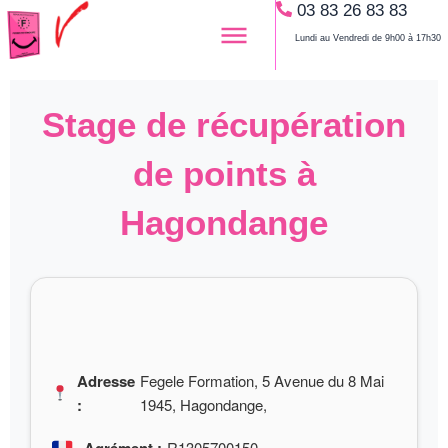
03 83 26 83 83
Aller
au
Lundi au Vendredi de 9h00 à 17h30
contenu
Stage de récupération
de points à
Hagondange
Adresse
Fegele Formation, 5 Avenue du 8 Mai
:
1945, Hagondange,
R1305700150