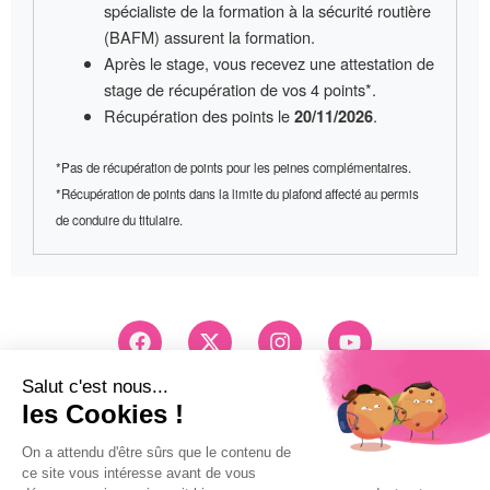
spécialiste de la formation à la sécurité routière
(BAFM) assurent la formation.
Après le stage, vous recevez une
attestation de
stage
de récupération de vos 4 points*.
Récupération des points le
.
20/11/2026
*Pas de récupération de points pour les peines complémentaires.
*Récupération de points dans la limite du plafond affecté au permis
de conduire du titulaire.
F
X
I
Y
a
-
n
o
c
t
s
u
e
w
t
t
Conseils et Inscription
b
i
a
u
03 83 26 83 83
o
t
g
b
Pri d'un appel local
o
t
r
e
k
e
a