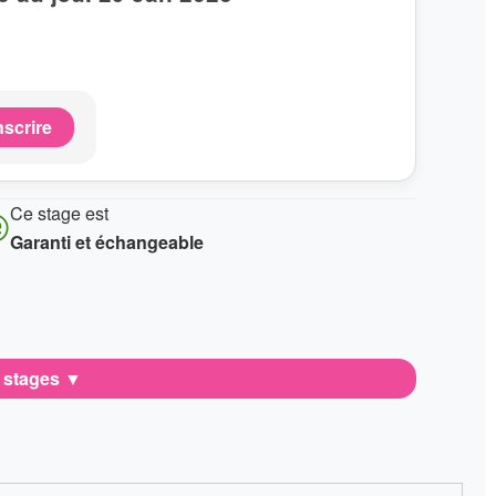
nscrire
Ce stage est
Garanti et échangeable
e stages
▼