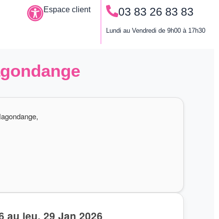
Espace client
03 83 26 83 83
Le permis à points
Lundi au Vendredi de 9h00 à 17h30
Hagondange
 Hagondange,
6 au jeu. 29 Jan 2026