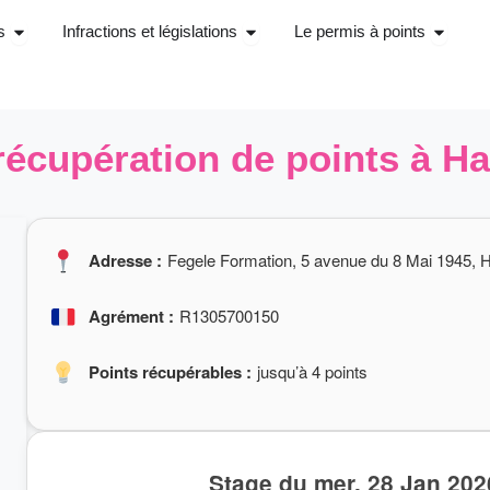
Ouvrir Stage récupérations de points
Ouvrir Infractions et législations
Ouvrir 
s
Infractions et législations
Le permis à points
récupération de points à 
Adresse :
Fegele Formation, 5 avenue du 8 Mai 1945,
Agrément :
R1305700150
Points récupérables :
jusqu’à 4 points
Stage du mer. 28 Jan 202