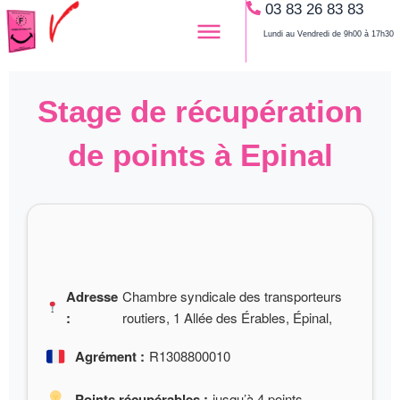
03 83 26 83 83
Aller
au
Lundi au Vendredi de 9h00 à 17h30
contenu
Stage de récupération
de points à Epinal
Adresse
Chambre syndicale des transporteurs
:
routiers, 1 Allée des Érables, Épinal,
Agrément :
R1308800010
Points récupérables :
jusqu’à 4 points