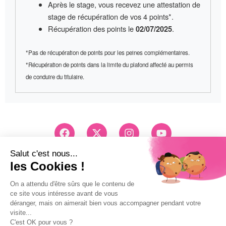
Après le stage, vous recevez une
attestation de
stage
de récupération de vos 4 points*.
Récupération des points le
.
02/07/2025
*Pas de récupération de points pour les peines complémentaires.
*Récupération de points dans la limite du plafond affecté au permis
de conduire du titulaire.
F
X
I
Y
a
-
n
o
c
t
s
u
e
w
t
t
Conseils et Inscription
b
i
a
u
03 83 26 83 83
o
t
g
b
Pri d'un appel local
o
t
r
e
k
e
a
Mentions légales
r
m
Politique de confidentialité