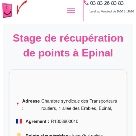
03 83 26 83 83
Aller
au
Lundi au Vendredi de 9h00 à 17h30
contenu
Stage de récupération
de points à Epinal
Adresse
Chambre syndicale des Transporteurs
:
routiers, 1 allée des Erables, Epinal,
Agrément :
R1308800010
Points récupérables :
jusqu’à 4 points