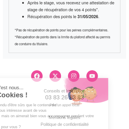
Après le stage, vous recevez une
attestation de
stage
de récupération de vos 4 points*.
Récupération des points le
.
31/05/2026
*Pas de récupération de points pour les peines complémentaires.
*Récupération de points dans la limite du plafond affecté au permis
de conduire du titulaire.
F
X
I
Y
a
-
n
o
c
t
s
u
e
w
t
t
Conseils et Inscription
b
i
a
u
03 83 26 83 83
o
t
g
b
Pri d'un appel local
o
t
r
e
k
e
a
Mentions légales
r
m
Politique de confidentialité