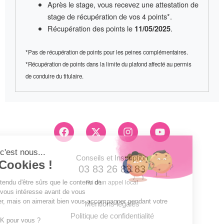
Après le stage, vous recevez une
attestation de
stage
de récupération de vos 4 points*.
Récupération des points le
.
11/05/2025
*Pas de récupération de points pour les peines complémentaires.
*Récupération de points dans la limite du plafond affecté au permis
de conduire du titulaire.
F
X
I
Y
a
-
n
o
c
t
s
u
e
w
t
t
Conseils et Inscription
b
i
a
u
03 83 26 83 83
o
t
g
b
Pri d'un appel local
o
t
r
e
k
e
a
Mentions légales
r
m
Politique de confidentialité