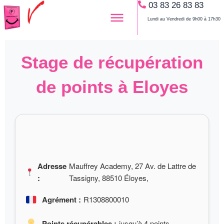
03 83 26 83 83
Aller
au
Lundi au Vendredi de 9h00 à 17h30
contenu
Stage de récupération
de points à Eloyes
Adresse
Mauffrey Academy, 27 Av. de Lattre de
:
Tassigny, 88510 Éloyes,
Agrément :
R1308800010
Points récupérables :
jusqu’à 4 points