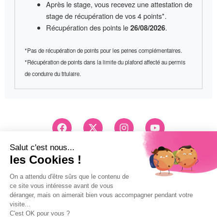
Après le stage, vous recevez une
attestation de
stage
de récupération de vos 4 points*.
Récupération des points le
.
26/08/2026
*Pas de récupération de points pour les peines complémentaires.
*Récupération de points dans la limite du plafond affecté au permis
de conduire du titulaire.
F
X
I
Y
a
-
n
o
c
t
s
u
e
w
t
t
Conseils et Inscription
b
i
a
u
03 83 26 83 83
o
t
g
b
Pri d'un appel local
o
t
r
e
k
e
a
Mentions légales
r
m
Politique de confidentialité