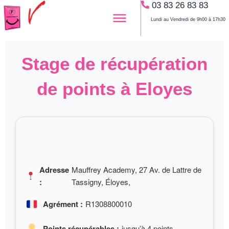
03 83 26 83 83
Aller
au
Lundi au Vendredi de 9h00 à 17h30
contenu
Stage de récupération
de points à Eloyes
Adresse
Mauffrey Academy, 27 Av. de Lattre de
:
Tassigny, Éloyes,
Agrément :
R1308800010
Points récupérables :
jusqu’à 4 points