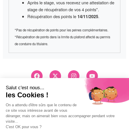
Après le stage, vous recevez une
attestation de
stage
de récupération de vos 4 points*.
Récupération des points le
.
14/11/2025
*Pas de récupération de points pour les peines complémentaires.
*Récupération de points dans la limite du plafond affecté au permis
de conduire du titulaire.
F
X
I
Y
a
-
n
o
c
t
s
u
e
w
t
t
Conseils et Inscription
b
i
a
u
03 83 26 83 83
o
t
g
b
Pri d'un appel local
o
t
r
e
k
e
a
Mentions légales
r
m
Politique de confidentialité