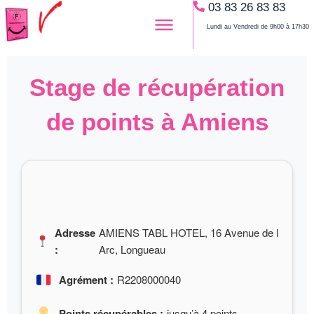
03 83 26 83 83
Aller
au
Lundi au Vendredi de 9h00 à 17h30
contenu
Stage de récupération
de points à Amiens
Adresse
AMIENS TABL HOTEL, 16 Avenue de l
:
Arc, Longueau
Agrément :
R2208000040
Points récupérables :
jusqu’à 4 points