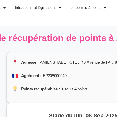
Ouvrir Stage récupérations de points
Ouvrir Infractions et législations
Ouvrir 
s
Infractions et législations
Le permis à points
e récupération de points 
Adresse :
AMIENS TABL HOTEL, 16 Avenue de l Arc 8
Agrément :
R2208000040
Points récupérables :
jusqu’à 4 points
Stage du lun. 08 Sep 202