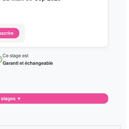
nscrire
Ce stage est
Garanti et échangeable
e stages
▼