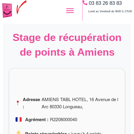
03 83 26 83 83
Aller
au
Lundi au Vendredi de 9h00 à 17h30
contenu
Stage de récupération
de points à Amiens
Adresse
AMIENS TABL HOTEL, 16 Avenue de l
:
Arc 80330 Longueau,
Agrément :
R2208000040
Points récupérables :
jusqu’à 4 points