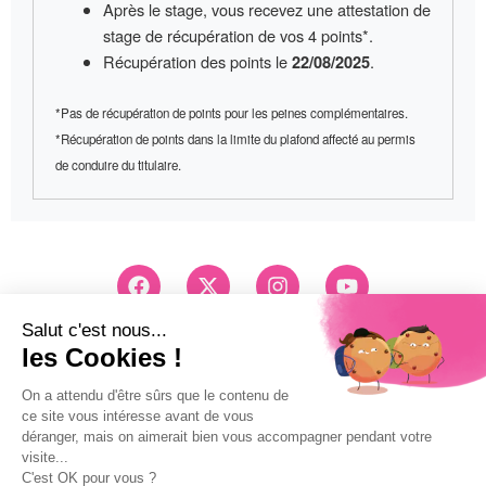
Après le stage, vous recevez une
attestation de
stage
de récupération de vos 4 points*.
Récupération des points le
.
22/08/2025
*Pas de récupération de points pour les peines complémentaires.
*Récupération de points dans la limite du plafond affecté au permis
de conduire du titulaire.
F
X
I
Y
a
-
n
o
c
t
s
u
e
w
t
t
Conseils et Inscription
b
i
a
u
03 83 26 83 83
o
t
g
b
Pri d'un appel local
o
t
r
e
k
e
a
Mentions légales
r
m
Politique de confidentialité