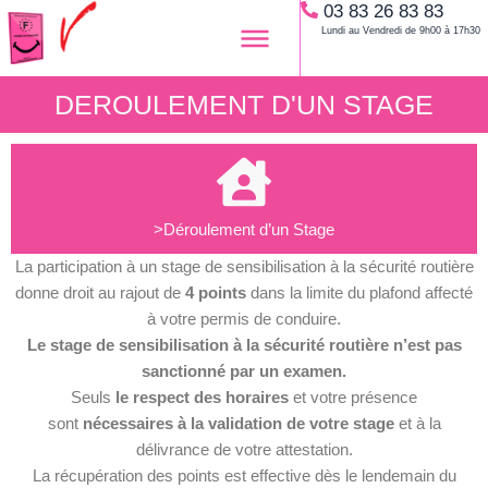
03 83 26 83 83
Aller
Lundi au Vendredi de 9h00 à 17h30
au
contenu
DEROULEMENT D'UN STAGE
>Déroulement d’un Stage
La participation à un stage de sensibilisation à la sécurité routière
donne droit au rajout de
4 points
dans la limite du plafond affecté
à votre permis de conduire.
Le stage de sensibilisation à la sécurité routière n’est pas
sanctionné par un examen.
Seuls
le respect des horaires
et votre présence
sont
nécessaires à la validation de votre stage
et à la
délivrance de votre attestation.
La récupération des points est effective dès le lendemain du