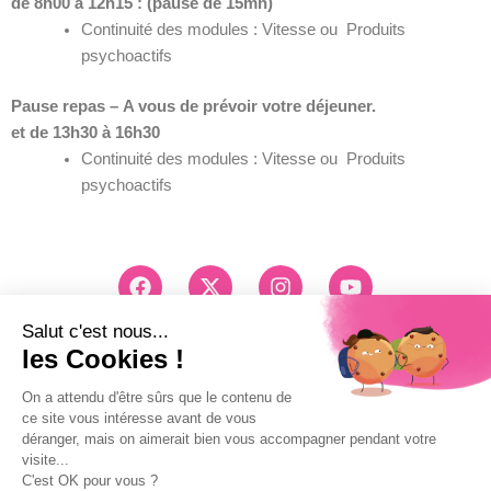
de 8h00 à 12h15 : (pause de 15mn)
Continuité des modules : Vitesse ou Produits
psychoactifs
Pause repas –
A vous de prévoir votre déjeuner.
et de 13h30 à 16h30
Continuité des modules : Vitesse ou Produits
psychoactifs
F
X
I
Y
a
-
n
o
c
t
s
u
e
w
t
t
Conseils et Inscription
b
i
a
u
03 83 26 83 83
o
t
g
b
Pri d'un appel local
o
t
r
e
k
e
a
Mentions légales
r
m
Politique de confidentialité