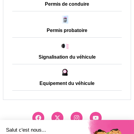
Permis de conduire
Permis probatoire
Signalisation du véhicule
Equipement du véhicule
F
X
I
Y
a
-
n
o
c
t
s
u
e
w
t
t
Conseils et Inscription