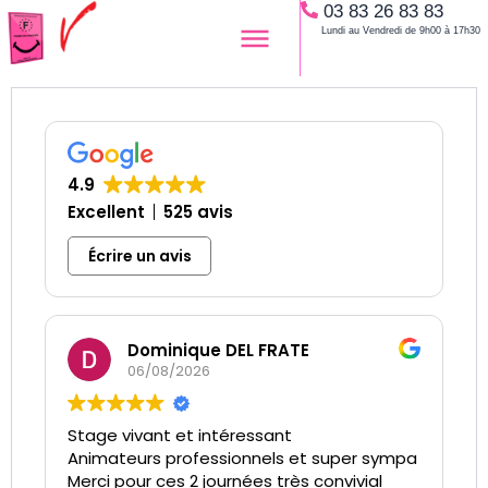
03 83 26 83 83
Aller
Lundi au Vendredi de 9h00 à 17h30
au
contenu
4.9
Excellent
525 avis
Écrire un avis
Dominique DEL FRATE
06/08/2026
Stage vivant et intéressant
Animateurs professionnels et super sympa
Merci pour ces 2 journées très convivial