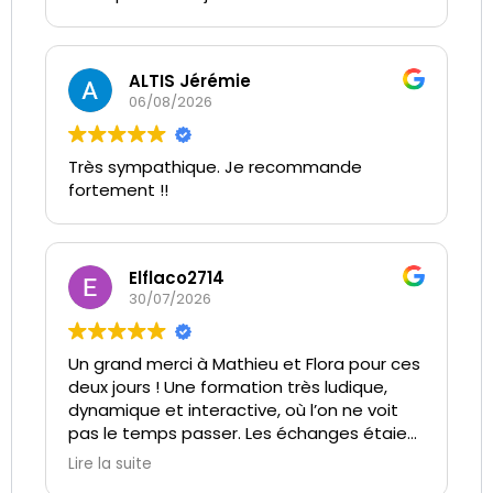
ALTIS Jérémie
06/08/2026
Très sympathique. Je recommande
fortement !!
Elflaco2714
30/07/2026
Un grand merci à Mathieu et Flora pour ces
deux jours ! Une formation très ludique,
dynamique et interactive, où l’on ne voit
pas le temps passer. Les échanges étaient
intéressants, l’ambiance au top, et on
Lire la suite
repart avec des conseils vraiment utiles.