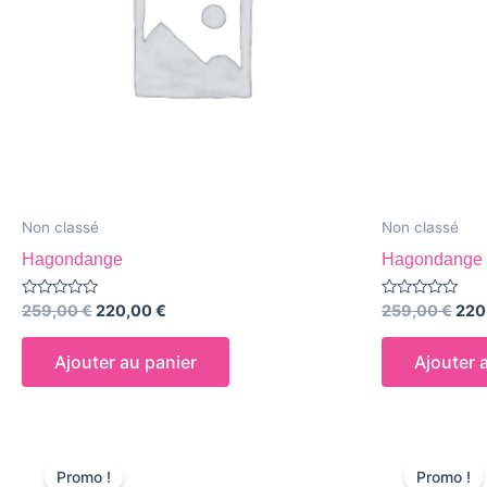
Non classé
Non classé
Hagondange
Hagondange
Note
Note
259,00
€
220,00
€
259,00
€
220
0
0
sur
sur
5
5
Ajouter au panier
Ajouter 
Le
Le
Le
prix
prix
prix
Promo !
Promo !
initial
actuel
initi