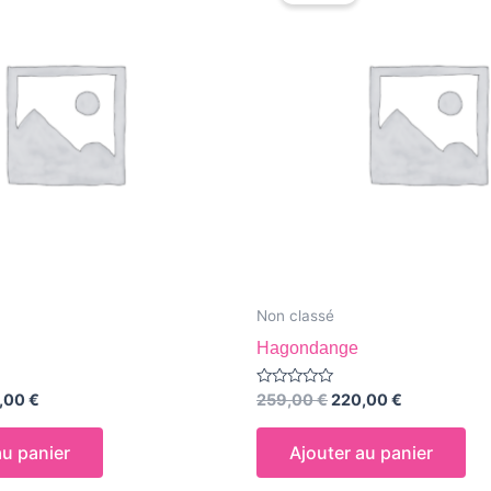
 :
est :
était :
est :
,00 €.
220,00 €.
259,00 €.
220,00 €.
Non classé
Hagondange
Note
,00
€
259,00
€
220,00
€
0
sur
5
au panier
Ajouter au panier