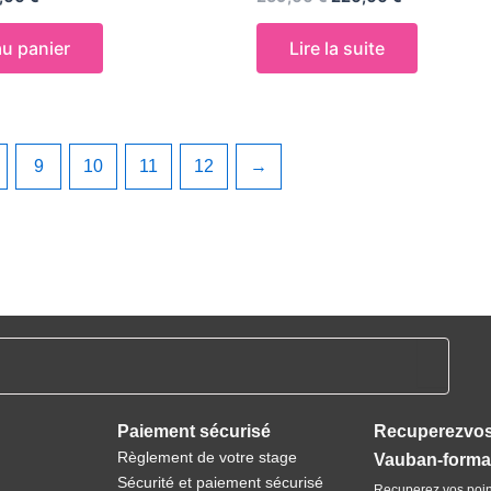
0
sur
5
au panier
Lire la suite
9
10
11
12
→
Paiement sécurisé
Recuperezvos
Règlement de votre stage
Vauban-format
Sécurité et paiement sécurisé
Recuperez vos poin