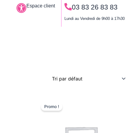
Espace client
03 83 26 83 83
Le permis à points
Lundi au Vendredi de 9h00 à 17h30
Le
Le
prix
prix
Promo !
initial
actuel
était :
est :
259,00 €.
220,00 €.