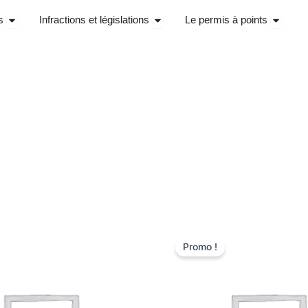
Ouvrir Stage récupérations de points
Ouvrir Infractions et législations
Ouvrir 
s
Infractions et législations
Le permis à points
Le
Le
Le
prix
prix
prix
Promo !
al
actuel
initial
actuel
 :
est :
était :
est :
,00 €.
220,00 €.
259,00 €.
220,00 €.