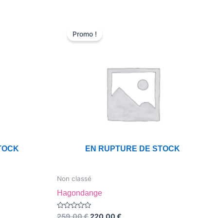
Le
Le
prix
prix
Promo !
initial
actuel
était :
est :
259,00 €.
220,00 €.
TOCK
EN RUPTURE DE STOCK
Non classé
Hagondange
Note
259,00
€
220,00
€