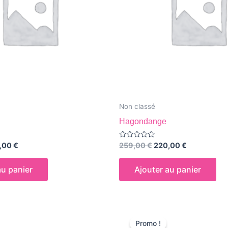
Non classé
Hagondange
Note
,00
€
259,00
€
220,00
€
0
sur
5
au panier
Ajouter au panier
Le
Le
Le
prix
prix
prix
Promo !
al
actuel
initial
actuel