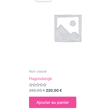
était :
est :
259,00 €.
220,00 €.
Non classé
Hagondange
Note
259,00
€
220,00
€
0
sur
5
Ajouter au panier