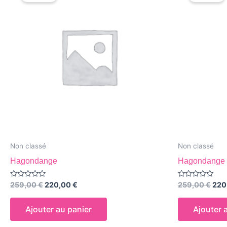
était :
est :
était
259,00 €.
220,00 €.
259
Non classé
Non classé
Hagondange
Hagondange
Note
Note
259,00
€
220,00
€
259,00
€
220
0
0
sur
sur
5
5
Ajouter au panier
Ajouter 