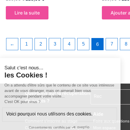
0
0
sur
sur
5
5
Lire la suite
Ajouter 
6
←
1
2
3
4
5
7
8
Rechercher
Questions sur la récupération
de points ?
Inscription à un stage
Aide
Comment s'inscrire au stage
Foire aux questions
Conditions générales d’inscription
Mon espace