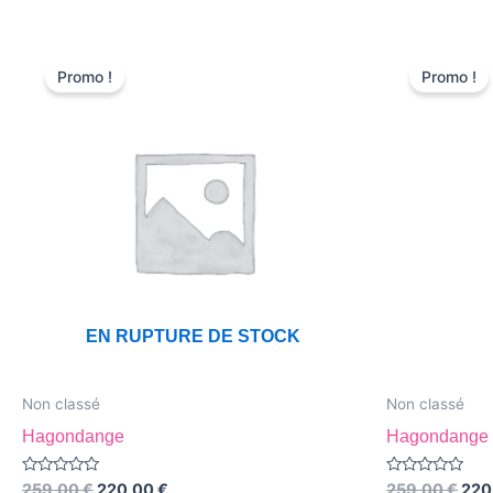
Le
Le
Le
prix
prix
prix
Promo !
Promo !
initial
actuel
initi
était :
est :
était
259,00 €.
220,00 €.
259
EN RUPTURE DE STOCK
Non classé
Non classé
Hagondange
Hagondange
Note
Note
259,00
€
220,00
€
259,00
€
220