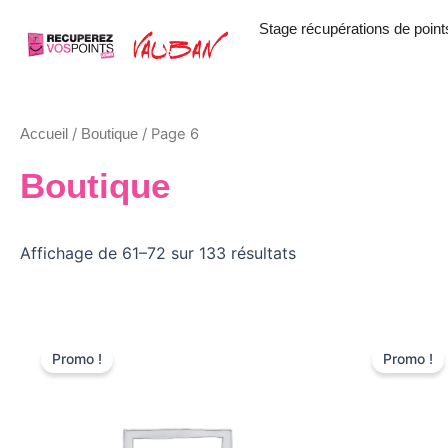
Aller
Stage récupérations de point
au
contenu
/
/ Page 6
Accueil
Boutique
Boutique
Affichage de 61–72 sur 133 résultats
Le
Le
Le
prix
prix
prix
Promo !
Promo !
initial
actuel
initi
était :
est :
était
259,00 €.
220,00 €.
259